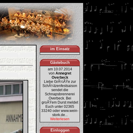
im Einsatz
Gästebuch
am 10.07.2014
von
Annegret
Overbeck
Liebe GrÃ¼ÃŸe zur
SchÃ¼tzenfestsaison
sendet die
Schnapsbrennerei
Overbeck. Bei
groÃŸem Durst meldet
Euch unter 02365
33240 oder www.wein-
stork.de...
Weiterlesen
Einloggen