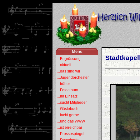
Menü
Stadtkapell
...Begrüssung
...aktuell
...das sind wir
...Jugendorchester
...früher
...Fotoalbum
...im Einsatz
...sucht Mitglieder
...Gästebuch
...lacht gerne
...und das WWW
...ist erreichbar
...Pressespiegel