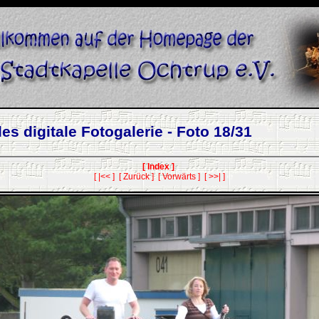
es digitale Fotogalerie - Foto 18/31
[ Index ]
[ |<< ]
[ Zurück ]
[ Vorwärts ]
[ >>| ]