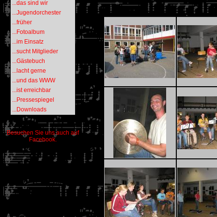
...das sind wir
...Jugendorchester
...früher
...Fotoalbum
...im Einsatz
...sucht Mitglieder
...Gästebuch
...lacht gerne
...und das WWW
...ist erreichbar
...Pressespiegel
...Downloads
Besuchen Sie uns auch auf
Facebook.